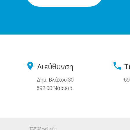
Διεύθυνση
Τ
Δημ. Βλάχου 30
69
592 00 Νάουσα
TORUS web site