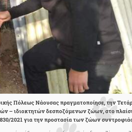
ικής Πόλεως Νάουσας πραγματοποίησε, την Τετάρ
γών – ιδιοκτητών δεσποζόμενων ζώων, στο πλαίσ
4830/2021 για την προστασία των ζώων συντροφιάς