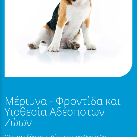
Μέριμνα - Φροντίδα και
Υιοθεσία Αδέσποτων
Ζώων
Όλα τα αδέσποτα ζώα προς υιοθεσία θα